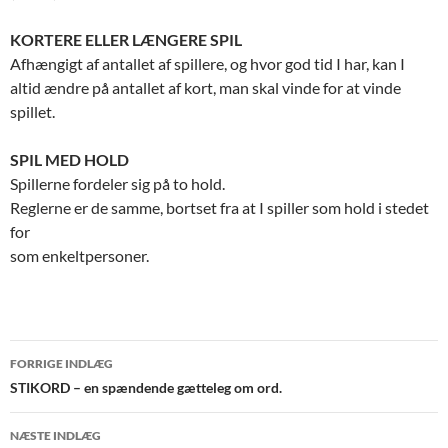
KORTERE ELLER LÆNGERE SPIL
Afhængigt af antallet af spillere, og hvor god tid I har, kan I
altid ændre på antallet af kort, man skal vinde for at vinde
spillet.
SPIL MED HOLD
Spillerne fordeler sig på to hold.
Reglerne er de samme, bortset fra at I spiller som hold i stedet
for
som enkeltpersoner.
Indlægsnavigation
FORRIGE INDLÆG
STIKORD – en spændende gætteleg om ord.
NÆSTE INDLÆG