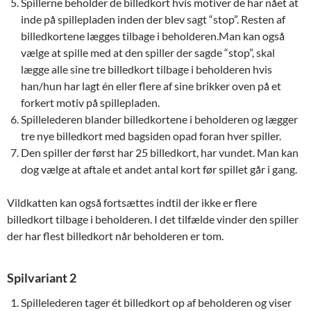
Spillerne beholder de billedkort hvis motiver de har nået at
inde på spillepladen inden der blev sagt “stop”. Resten af
billedkortene lægges tilbage i beholderen.Man kan også
vælge at spille med at den spiller der sagde “stop”, skal
lægge alle sine tre billedkort tilbage i beholderen hvis
han/hun har lagt én eller flere af sine brikker oven på et
forkert motiv på spillepladen.
Spillelederen blander billedkortene i beholderen og lægger
tre nye billedkort med bagsiden opad foran hver spiller.
Den spiller der først har 25 billedkort, har vundet. Man kan
dog vælge at aftale et andet antal kort før spillet går i gang.
Vildkatten kan også fortsættes indtil der ikke er flere
billedkort tilbage i beholderen. I det tilfælde vinder den spiller
der har flest billedkort når beholderen er tom.
Spilvariant 2
Spillelederen tager ét billedkort op af beholderen og viser