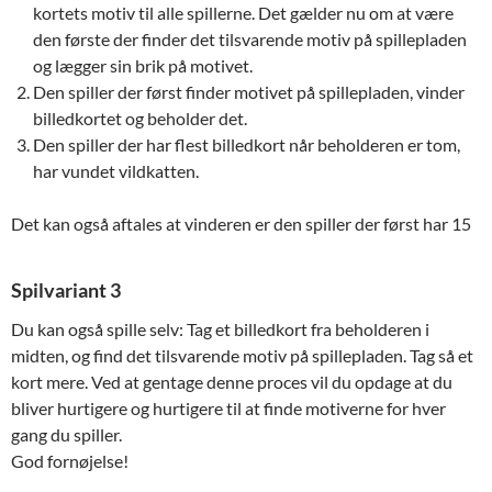
kortets motiv til alle spillerne. Det gælder nu om at være
den første der finder det tilsvarende motiv på spillepladen
og lægger sin brik på motivet.
Den spiller der først finder motivet på spillepladen, vinder
billedkortet og beholder det.
Den spiller der har flest billedkort når beholderen er tom,
har vundet vildkatten.
Det kan også aftales at vinderen er den spiller der først har 15
Spilvariant 3
Du kan også spille selv: Tag et billedkort fra beholderen i
midten, og find det tilsvarende motiv på spillepladen. Tag så et
kort mere. Ved at gentage denne proces vil du opdage at du
bliver hurtigere og hurtigere til at finde motiverne for hver
gang du spiller.
God fornøjelse!