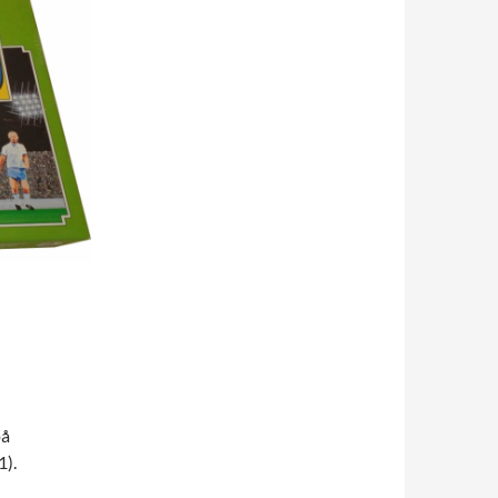
på
1).