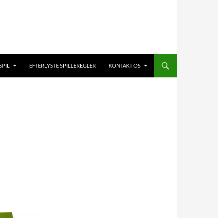
SPIL
EFTERLYSTE SPILLEREGLER
KONTAKT OS