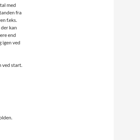
 tal med
standen fra
en f.eks.
t der kan
gere end
g igen ved
 ved start.
olden.