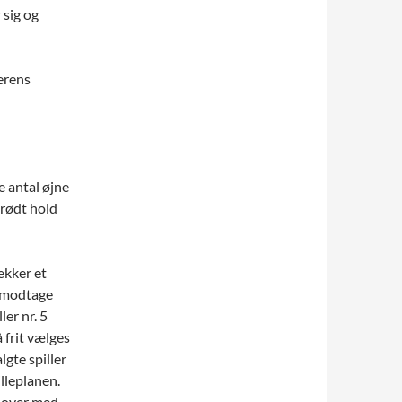
 sig og
lerens
e antal øjne
 rødt hold
ækker et
n modtage
ler nr. 5
 frit vælges
lgte spiller
lleplanen.
« over med-